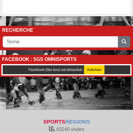
RECHERCHE
FACEBOOK : SGS OMNISPORTS
Facebook (like box) est désactivé.
Autoriser
SPORTS
REGIONS
63240
visites