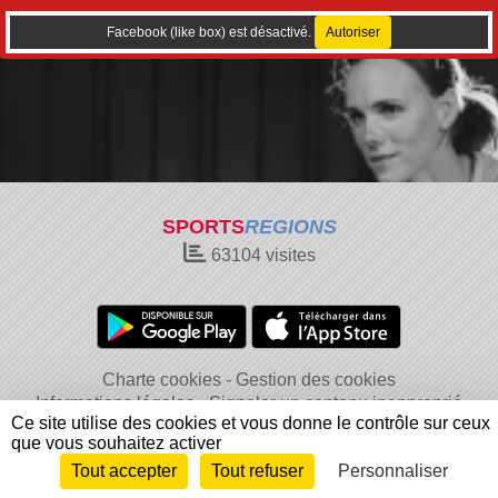
Facebook (like box) est désactivé.
Autoriser
SPORTS
REGIONS
63104
visites
Charte cookies
Gestion des cookies
Informations légales
Signaler un contenu inapproprié
Ce site utilise des cookies et vous donne le contrôle sur ceux
que vous souhaitez activer
Tout accepter
Tout refuser
Personnaliser
Envie de participer ?
Connexion